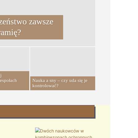
czeństwo zawsze
ramię?
j
zespołach
Nauka a sny – czy uda się je
kontrolować?