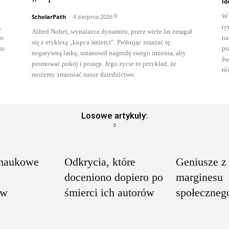
Id
0
W 
ScholarPath
-
4 sierpnia 2026
,
ty
Alfred Nobel, wynalazca dynamitu, przez wiele lat zmagał
to
na
się z etykietą „kupca śmierci”. Próbując zmazać tę
sz
pr
negatywną łatkę, ustanowił nagrodę swego imienia, aby
św
promować pokój i postęp. Jego życie to przykład, że
ró
możemy zmieniać nasze dziedzictwo.
Losowe artykuły:
 naukowe
Odkrycia, które
Geniusze z
doceniono dopiero po
marginesu
ów
śmierci ich autorów
społeczneg