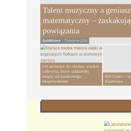
Talent muzyczny a geniusz
matematyczny – zaskakują
powiązania
QuizWizard
-
7 sierpnia 2026
Od alchemii do chemii: wielkie
odkrycia, które oddzieliły
magię od naukowego
Bill Gates – 
eksperymentu
filantropa