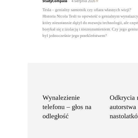
0
StudyCompass
-
4 sierpnia 2026
Tesla – genialny samotnik czy ofiara własnych wizji?
Historia Nicola Tesli to opowieść o genialnym wynalazcy
który nieustannie dążył do rozwoju technologii, ale częs
borykał się z izolacją i niezrozumieniem. Czy jego geniu
był jednocześnie jego przekleństwem?
Wynalezienie
Odkrycia
telefonu – głos na
autorstwa
odległość
nastolatk