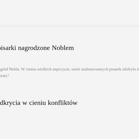
pisarki nagrodzone Noblem
nagród Nobla. W cieniu wielkich mężczyzn, wiele utalentowanych pisarek zdobyło t
wiaty!
krycia w cieniu konfliktów