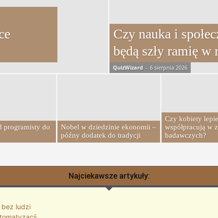
ce
Czy nauka i społe
będą szły ramię w 
QuizWizard
-
6 sierpnia 2026
Czy kobiety lepie
od programisty do
Nobel w dziedzinie ekonomii –
współpracują w 
późny dodatek do tradycji
badawczych?
Najciekawsze artykuły: