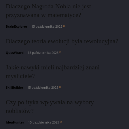
Dlaczego Nagroda Nobla nie jest
przyznawana w matematyce?
0
BrainExplorer
-
15 października 2025
Dlaczego teoria ewolucji była rewolucyjna?
0
QuizWizard
-
15 października 2025
Jakie nawyki mieli najbardziej znani
myśliciele?
0
SkillBuilder
-
15 października 2025
Czy polityka wpływała na wybory
noblistów?
0
IdeaHunter
-
15 października 2025