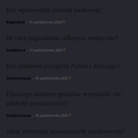
Kto wprowadził metodę naukową?
0
BrightMind
-
31 października 2025
Ile razy nagradzano odkrycia medyczne?
0
QuizWizard
-
31 października 2025
Kto odmówił przyjęcia Nobla i dlaczego?
0
StudyCompass
-
30 października 2025
Dlaczego niektóre genialne wynalazki nie
zdobyły popularności?
0
StudyCompass
-
30 października 2025
Jakie zwierzęta towarzyszyły naukowcom?