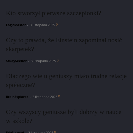
Kto stworzył pierwsze szczepionki?
0
LogicMaster
-
3 listopada 2025
Czy to prawda, że Einstein zapominał nosić
skarpetek?
0
StudySeeker
-
3 listopada 2025
Dlaczego wielu geniuszy miało trudne relacje
społeczne?
0
BrainExplorer
-
2 listopada 2025
Czy wszyscy geniusze byli dobrzy w nauce
w szkole?
0
EduNomad
-
2 listopada 2025