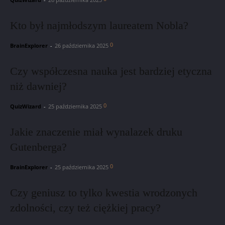
Kto był najmłodszym laureatem Nobla?
0
BrainExplorer
-
26 października 2025
Czy współczesna nauka jest bardziej etyczna
niż dawniej?
0
QuizWizard
-
25 października 2025
Jakie znaczenie miał wynalazek druku
Gutenberga?
0
BrainExplorer
-
25 października 2025
Czy geniusz to tylko kwestia wrodzonych
zdolności, czy też ciężkiej pracy?