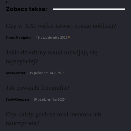
Zobacz także:
Czy w XXI wieku łatwiej zostać noblistą?
0
SmartNavigator
-
19 października 2025
Jakie dziedziny nauki rozwijają się
najszybciej?
0
MindCrafter
-
19 października 2025
Jak powstała fotografia?
0
StudyCompass
-
19 października 2025
Czy każdy geniusz miał mentora lub
nauczyciela?