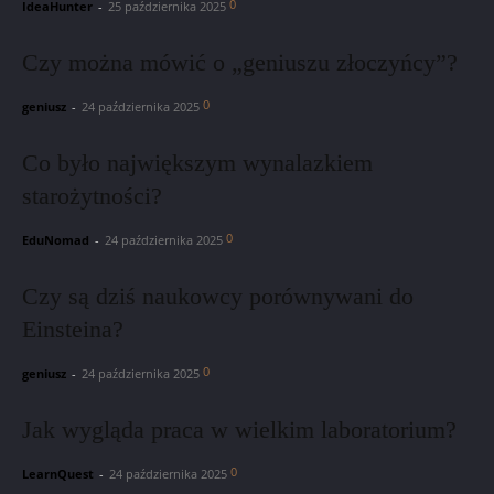
0
IdeaHunter
-
25 października 2025
Czy można mówić o „geniuszu złoczyńcy”?
0
geniusz
-
24 października 2025
Co było największym wynalazkiem
starożytności?
0
EduNomad
-
24 października 2025
Czy są dziś naukowcy porównywani do
Einsteina?
0
geniusz
-
24 października 2025
Jak wygląda praca w wielkim laboratorium?
0
LearnQuest
-
24 października 2025