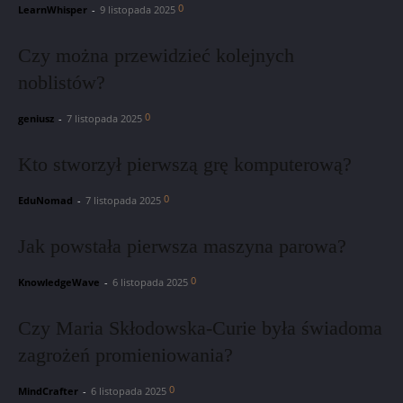
0
LearnWhisper
-
9 listopada 2025
Czy można przewidzieć kolejnych
noblistów?
0
geniusz
-
7 listopada 2025
Kto stworzył pierwszą grę komputerową?
0
EduNomad
-
7 listopada 2025
Jak powstała pierwsza maszyna parowa?
0
KnowledgeWave
-
6 listopada 2025
Czy Maria Skłodowska-Curie była świadoma
zagrożeń promieniowania?
0
MindCrafter
-
6 listopada 2025