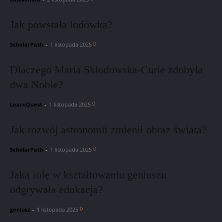
Jak powstała lodówka?
0
ScholarPath
-
1 listopada 2025
Dlaczego Maria Skłodowska-Curie zdobyła
dwa Noble?
0
LearnQuest
-
1 listopada 2025
Jak rozwój astronomii zmienił obraz świata?
0
ScholarPath
-
1 listopada 2025
Jaką rolę w kształtowaniu geniuszu
odgrywała edukacja?
0
geniusz
-
1 listopada 2025