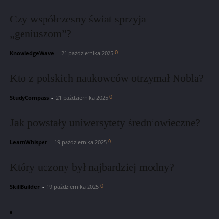
Czy współczesny świat sprzyja
„geniuszom”?
0
KnowledgeWave
-
21 października 2025
Kto z polskich naukowców otrzymał Nobla?
0
StudyCompass
-
21 października 2025
Jak powstały uniwersytety średniowieczne?
0
LearnWhisper
-
19 października 2025
Który uczony był najbardziej modny?
0
SkillBuilder
-
19 października 2025