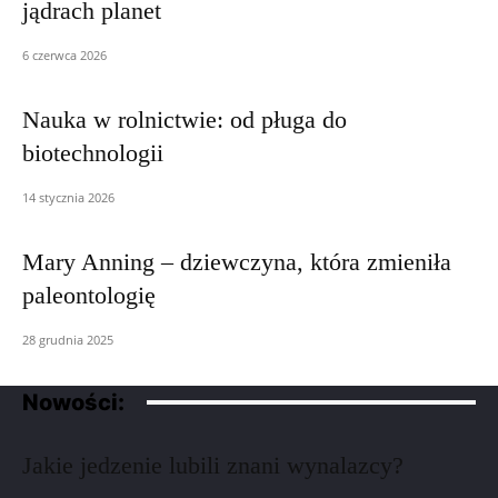
jądrach planet
6 czerwca 2026
Nauka w rolnictwie: od pługa do
biotechnologii
14 stycznia 2026
Mary Anning – dziewczyna, która zmieniła
paleontologię
28 grudnia 2025
Nowości:
Jakie jedzenie lubili znani wynalazcy?