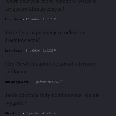
Które odkrycia mogą pomóc w walce z
kryzysem klimatycznym?
0
LearnQuest
-
12 października 2025
Jakie były najważniejsze odkrycia
średniowiecza?
0
LearnQuest
-
11 października 2025
Czy Newton naprawdę został uderzony
jabłkiem?
0
KnowledgeWave
-
11 października 2025
Jakie odkrycia były nominowane, ale nie
wygrały?
0
IdeaHunter
-
11 października 2025