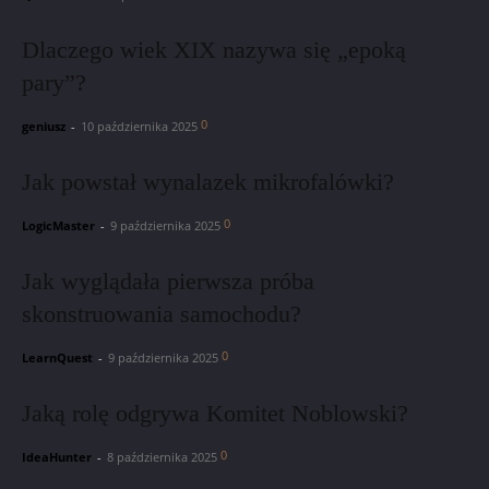
Dlaczego wiek XIX nazywa się „epoką
pary”?
0
geniusz
-
10 października 2025
Jak powstał wynalazek mikrofalówki?
0
LogicMaster
-
9 października 2025
Jak wyglądała pierwsza próba
skonstruowania samochodu?
0
LearnQuest
-
9 października 2025
Jaką rolę odgrywa Komitet Noblowski?
0
IdeaHunter
-
8 października 2025