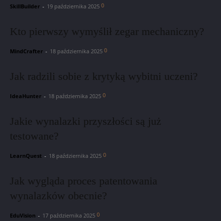
0
SkillBuilder
-
19 października 2025
Kto pierwszy wymyślił zegar mechaniczny?
0
MindCrafter
-
18 października 2025
Jak radzili sobie z krytyką wybitni uczeni?
0
IdeaHunter
-
18 października 2025
Jakie wynalazki przyszłości są już
testowane?
0
LearnQuest
-
18 października 2025
Jak wygląda proces patentowania
wynalazków obecnie?
0
EduVision
-
17 października 2025