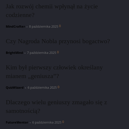
Jak rozwój chemii wpłynął na życie
codzienne?
0
MindCrafter
-
8 października 2025
Czy Nagroda Nobla przynosi bogactwo?
0
BrightMind
-
7 października 2025
Kim był pierwszy człowiek określany
mianem „geniusza”?
0
QuizWizard
-
6 października 2025
Dlaczego wielu geniuszy zmagało się z
samotnością?
0
FutureMentor
-
6 października 2025