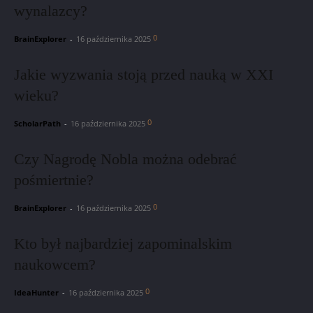
wynalazcy?
0
BrainExplorer
-
16 października 2025
Jakie wyzwania stoją przed nauką w XXI
wieku?
0
ScholarPath
-
16 października 2025
Czy Nagrodę Nobla można odebrać
pośmiertnie?
0
BrainExplorer
-
16 października 2025
Kto był najbardziej zapominalskim
naukowcem?
0
IdeaHunter
-
16 października 2025