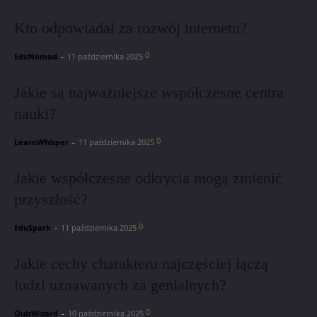
Kto odpowiadał za rozwój internetu?
0
EduNomad
-
11 października 2025
Jakie są najważniejsze współczesne centra
nauki?
0
LearnWhisper
-
11 października 2025
Jakie współczesne odkrycia mogą zmienić
przyszłość?
0
EduSpark
-
11 października 2025
Jakie cechy charakteru najczęściej łączą
ludzi uznawanych za genialnych?
0
QuizWizard
-
10 października 2025