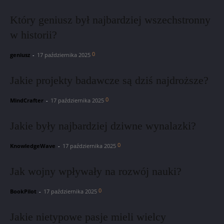
Który geniusz był najbardziej wszechstronny
w historii?
0
geniusz
-
17 października 2025
Jakie projekty badawcze są dziś najdroższe?
0
MindCrafter
-
17 października 2025
Jakie były najbardziej dziwne wynalazki?
0
KnowledgeWave
-
17 października 2025
Jak wojny wpływały na rozwój nauki?
0
BookPilot
-
17 października 2025
Jakie nietypowe pasje mieli wielcy