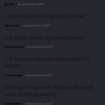
0
geniusz
-
30 października 2025
Czy można odmówić przyjęcia Nobla?
0
IdeaHunter
-
30 października 2025
Czy każdy geniusz był perfekcjonistą?
0
StudyCompass
-
29 października 2025
Czy Einstein naprawdę miał problemy w
szkole?
0
LearnWhisper
-
29 października 2025
Dlaczego Leonardo da Vinci nie ukończył
wielu swoich projektów?
0
BrainExplorer
-
29 października 2025