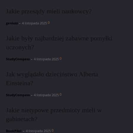
Jakie przesądy mieli naukowcy?
0
geniusz
-
4 listopada 2025
Jakie były najbardziej zabawne pomyłki
uczonych?
0
StudyCompass
-
4 listopada 2025
Jak wyglądało dzieciństwo Alberta
Einsteina?
0
StudyCompass
-
4 listopada 2025
Jakie nietypowe przedmioty mieli w
gabinetach?
0
BookPilot
-
4 listopada 2025