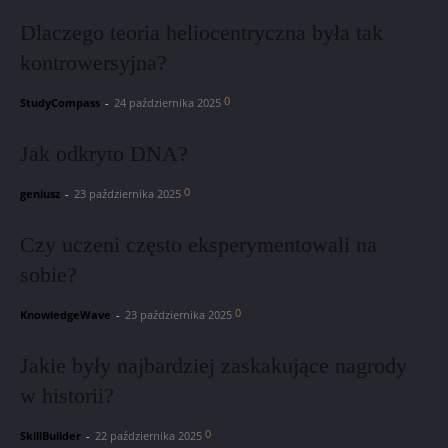
Dlaczego teoria heliocentryczna była tak
kontrowersyjna?
0
StudyCompass
-
24 października 2025
Jak odkryto DNA?
0
geniusz
-
23 października 2025
Czy uczeni często eksperymentowali na
sobie?
0
KnowledgeWave
-
23 października 2025
Jakie były najbardziej zaskakujące nagrody
w historii?
0
SkillBuilder
-
22 października 2025