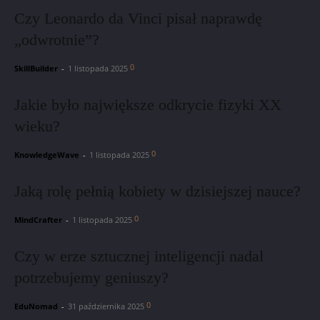
Czy Leonardo da Vinci pisał naprawdę
„odwrotnie”?
0
SkillBuilder
-
1 listopada 2025
Jakie było największe odkrycie fizyki XX
wieku?
0
KnowledgeWave
-
1 listopada 2025
Jaką rolę pełnią kobiety w dzisiejszej nauce?
0
MindCrafter
-
1 listopada 2025
Czy w erze sztucznej inteligencji nadal
potrzebujemy geniuszy?
0
EduNomad
-
31 października 2025