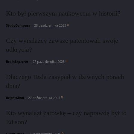
Kto był pierwszym naukowcem w historii?
0
StudyCompass
-
28 października 2025
Czy wynalazcy zawsze patentowali swoje
odkrycia?
0
BrainExplorer
-
27 października 2025
Dlaczego Tesla zasypiał w dziwnych porach
dnia?
0
BrightMind
-
27 października 2025
Kto wynalazł żarówkę – czy naprawdę był to
Edison?
0
QuizWizard
-
26 października 2025