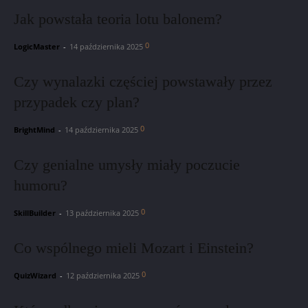
Jak powstała teoria lotu balonem?
0
LogicMaster
-
14 października 2025
Czy wynalazki częściej powstawały przez
przypadek czy plan?
0
BrightMind
-
14 października 2025
Czy genialne umysły miały poczucie
humoru?
0
SkillBuilder
-
13 października 2025
Co wspólnego mieli Mozart i Einstein?
0
QuizWizard
-
12 października 2025